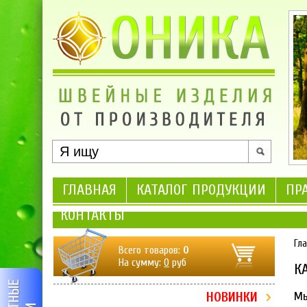
ГЛАВНАЯ
КАТАЛОГ ПРОДУКЦИИ
ПР
КОНТАКТЫ
Гл
Всего товаров:
0
На сумму:
0
руб
К
НОВИНКИ
Мы