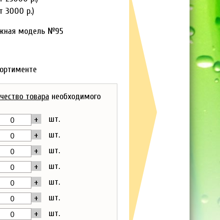
т 3000 р.)
ажная модель №95
а
сортименте
чество товара
необходимого
+
шт.
+
шт.
+
шт.
+
шт.
+
шт.
+
шт.
+
шт.