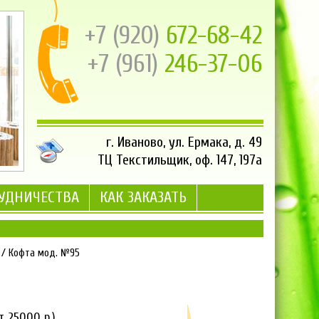
+7 (920)
672-68-42
+7 (961)
246-37-06
г. Иваново, ул. Ермака, д. 49
ТЦ Текстильщик, оф. 147, 197а
РУДНИЧЕСТВА
КАК ЗАКАЗАТЬ
/
Кофта мод. №95
2
т 25000 р.)