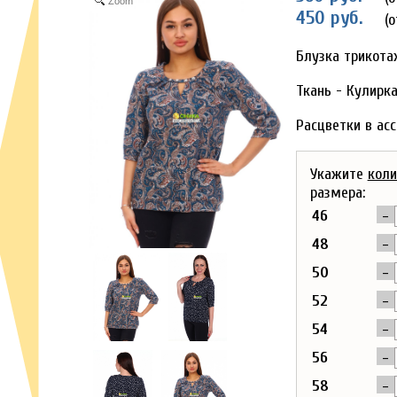
Zoom
450 руб.
(о
Блузка трикот
Ткань - Кулирк
Расцветки в ас
Укажите
коли
размера:
-
46
-
48
-
50
-
52
-
54
-
56
-
58