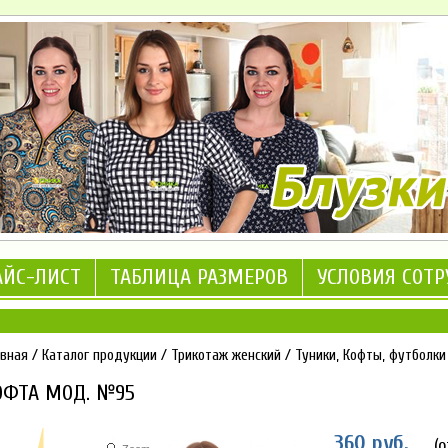
АЙС-ЛИСТ
ТАБЛИЦА РАЗМЕРОВ
УСЛОВИЯ СОТ
авная
/
Каталог продукции
/
Трикотаж женский
/
Туники, Кофты, футболки
ОФТА МОД. №95
360 руб.
(о