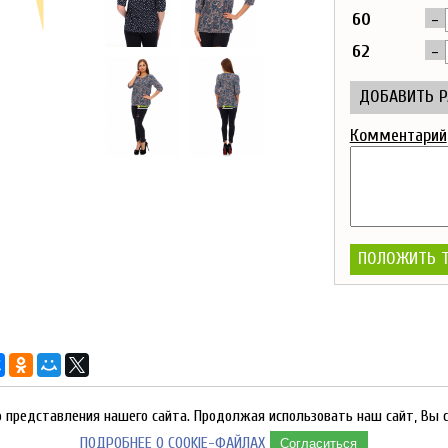
-
60
-
62
ДОБАВИТЬ 
Комментарий
ПОЛОЖИТЬ Т
представления нашего сайта. Продолжая использовать наш сайт, Вы с
ПОДРОБНЕЕ О COOKIE-ФАЙЛАХ
О КОМПАНИИ
|
КАТАЛОГ ПРОДУКЦИИ
|
ПРА
Согласиться